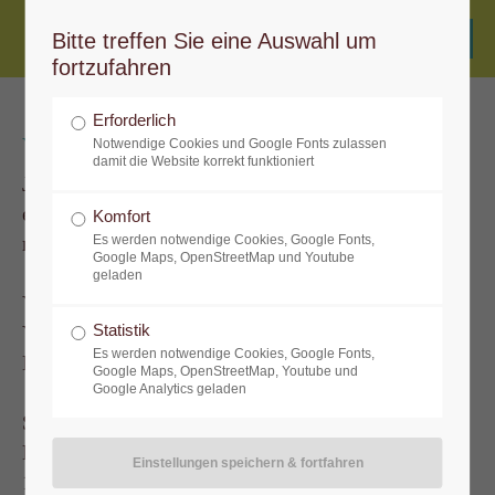
Bitte treffen Sie eine Auswahl um
fortzufahren
Erforderlich
Yogahimmel Perchtoldsdorf
Notwendige Cookies und Google Fonts zulassen
damit die Website korrekt funktioniert
Julia Dobnig
email:
julia@yogahimmel.at
Komfort
mobil:
0650 66 26 445
Es werden notwendige Cookies, Google Fonts,
Google Maps, OpenStreetMap und Youtube
geladen
Yogaräumlichkeiten:
Yogaräume im Yogahimmel Perchtoldsdorf
Statistik
Es werden notwendige Cookies, Google Fonts,
Hochstrasse 47, 2380
Google Maps, OpenStreetMap, Youtube und
Google Analytics geladen
Seminarraum der Apotheke Rodaun
Ketzergasse 368
1230 Wien (Rodaun)