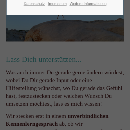
Datenschutz
Impressum
Weitere Informationen
Lass Dich unterstützen...
Was auch immer Du gerade gerne ändern würdest,
wobei Du Dir gerade Input oder eine
Hilfestellung wünschst, wo Du gerade das Gefühl
hast, festzustecken oder welchen Wunsch Du
umsetzen möchtest, lass es mich wissen!
Wir stecken erst in einem
unverbindlichen
Kennenlerngespräch
ab, ob wir