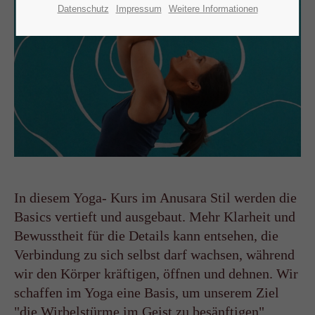
Datenschutz
Impressum
Weitere Informationen
In diesem Yoga- Kurs im Anusara Stil werden die
Basics vertieft und ausgebaut. Mehr Klarheit und
Bewusstheit für die Details kann entsehen, die
Verbindung zu sich selbst darf wachsen, während
wir den Körper kräftigen, öffnen und dehnen. Wir
schaffen im Yoga eine Basis, um unserem Ziel
"die Wirbelstürme im Geist zu besänftigen"