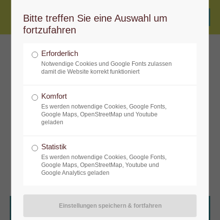
Bitte treffen Sie eine Auswahl um
fortzufahren
Erforderlich
Notwendige Cookies und Google Fonts zulassen
Yoga Basic (Julia)
damit die Website korrekt funktioniert
Komfort
Ankommen. Bei Dir. In deinem Körper. In
Es werden notwendige Cookies, Google Fonts,
deinen Gedanken und Gefühlen. Bring alles
Google Maps, OpenStreetMap und Youtube
geladen
mit in deine Yogapraxis, das alles hat hier
seinen Raum und aus diesem Annehmen
Statistik
kann mehr und mehr Klarheit entstehen.
Es werden notwendige Cookies, Google Fonts,
Google Maps, OpenStreetMap, Youtube und
Google Analytics geladen